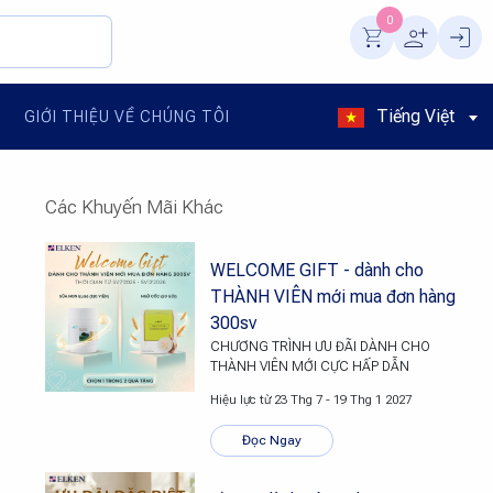
0
Tiếng Việt
GIỚI THIỆU VỀ CHÚNG TÔI
Các Khuyến Mãi Khác
WELCOME GIFT - dành cho
THÀNH VIÊN mới mua đơn hàng
300sv
CHƯƠNG TRÌNH ƯU ĐÃI DÀNH CHO
THÀNH VIÊN MỚI CỰC HẤP DẪN
Hiệu lực từ 23 Thg 7 - 19 Thg 1 2027
Đọc Ngay