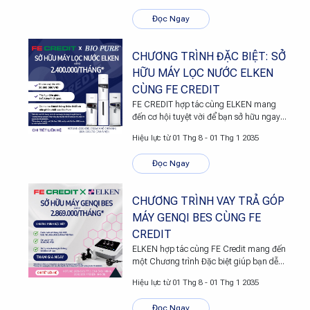
sức khỏe công nghệ cao này trở nên dễ
Đọc Ngay
dàng và thuận tiện về tài chính hơn bao
giờ hết.
CHƯƠNG TRÌNH ĐẶC BIỆT: SỞ
HỮU MÁY LỌC NƯỚC ELKEN
CÙNG FE CREDIT
FE CREDIT hợp tác cùng ELKEN mang
đến cơ hội tuyệt vời để bạn sở hữu ngay
các dòng Máy Lọc Nước Elken (Bio Pure
Hiệu lực từ 01 Thg 8 - 01 Thg 1 2035
N200, N300 và Hydromi NH500) với hình
thức trả góp vô cùng linh hoạt.
Đọc Ngay
CHƯƠNG TRÌNH VAY TRẢ GÓP
MÁY GENQI BES CÙNG FE
CREDIT
ELKEN hợp tác cùng FE Credit mang đến
một Chương trình Đặc biệt giúp bạn dễ
dàng sở hữu Máy GenQi BES - thiết bị
Hiệu lực từ 01 Thg 8 - 01 Thg 1 2035
chăm sóc sức khỏe tiên tiến.
Đọc Ngay