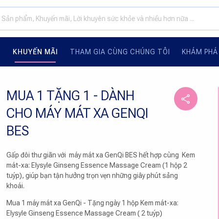
G
KHUYẾN MÃI
THAM GIA CÙNG CHÚNG TÔI
KHÁM PHÁ
MUA 1 TẶNG 1 - DÀNH
CHO MÁY MÁT XA GENQI
BES
Gấp đôi thư giãn với máy mát xa GenQi BES hết hợp cùng Kem
mát-xa: Elysyle Ginseng Essence Massage Cream (1 hộp 2
tuýp), giúp bạn tận hưởng trọn vẹn những giây phút sảng
khoái.
Mua 1 máy mát xa GenQi - Tặng ngày 1 hộp Kem mát-xa:
Elysyle Ginseng Essence Massage Cream ( 2 tuýp)