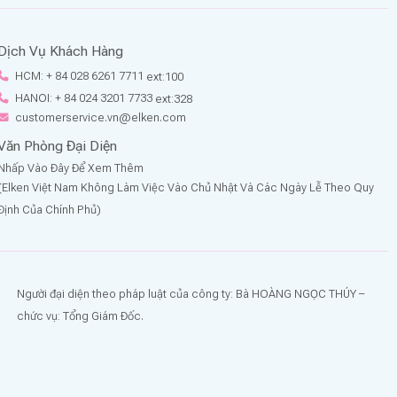
Dịch Vụ Khách Hàng
HCM: + 84 028 6261 7711
ext:100
HANOI: + 84 024 3201 7733
ext:328
customerservice.vn@elken.com
Văn Phòng Đại Diện
Nhấp Vào Đây Để Xem Thêm
(Elken Việt Nam Không Làm Việc Vào Chủ Nhật Và Các Ngày Lễ Theo Quy
Định Của Chính Phủ)
Người đại diện theo pháp luật của công ty: Bà HOÀNG NGỌC THÚY –
chức vụ: Tổng Giám Đốc.