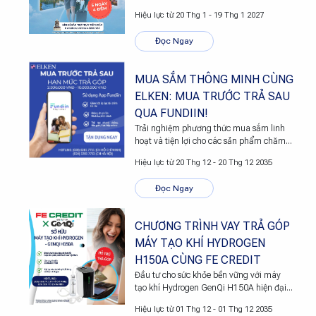
cùng Elken chưa? Elken chính thức mời
Hiệu lực từ 20 Thg 1 - 19 Thg 1 2027
bạn tham gia hành trình khám phá vẻ
đẹp văn hóa và thắng cảnh tuyệt mỹ tại
Đọc Ngay
hòn đảo Đài Loan xinh đẹp!
MUA SẮM THÔNG MINH CÙNG
ELKEN: MUA TRƯỚC TRẢ SAU
QUA FUNDIIN!
Trải nghiệm phương thức mua sắm linh
hoạt và tiện lợi cho các sản phẩm chăm
sóc sức khỏe và sắc đẹp yêu thích của
Hiệu lực từ 20 Thg 12 - 20 Thg 12 2035
bạn! Thông qua sự hợp tác với Fundiin,
Elken mang đến giải pháp thanh toán
Đọc Ngay
hiện đại giúp bạn quản lý tài chính hiệu
quả mà vẫn có thể sở hữu ngay những
sản phẩm chất lượng cao.
CHƯƠNG TRÌNH VAY TRẢ GÓP
MÁY TẠO KHÍ HYDROGEN
H150A CÙNG FE CREDIT
Đầu tư cho sức khỏe bền vững với máy
tạo khí Hydrogen GenQi H150A hiện đại.
Với sự hợp tác đặc biệt giữa FE CREDIT
Hiệu lực từ 01 Thg 12 - 01 Thg 12 2035
và ELKEN, việc sở hữu thiết bị chăm sóc