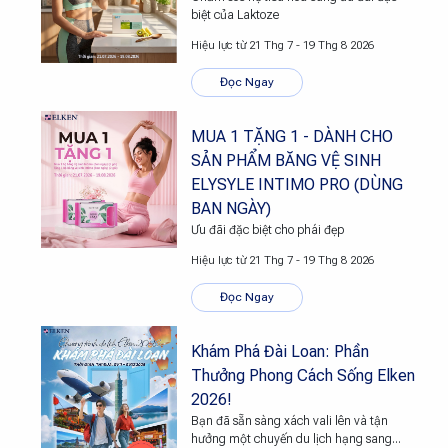
biệt của Laktoze
Hiệu lực từ 21 Thg 7 - 19 Thg 8 2026
Đọc Ngay
MUA 1 TẶNG 1 - DÀNH CHO
SẢN PHẨM BĂNG VỆ SINH
ELYSYLE INTIMO PRO (DÙNG
BAN NGÀY)
Ưu đãi đặc biệt cho phái đẹp
Hiệu lực từ 21 Thg 7 - 19 Thg 8 2026
Đọc Ngay
Khám Phá Đài Loan: Phần
Thưởng Phong Cách Sống Elken
2026!
Bạn đã sẵn sàng xách vali lên và tận
hưởng một chuyến du lịch hạng sang