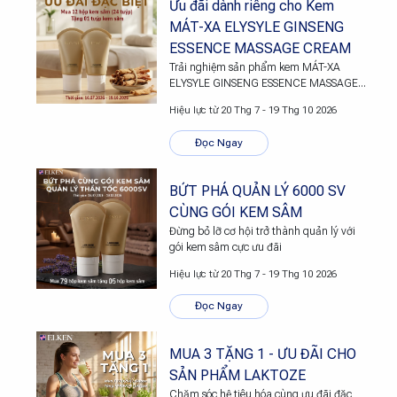
Ưu đãi dành riêng cho Kem
MÁT-XA ELYSYLE GINSENG
ESSENCE MASSAGE CREAM
Trải nghiệm sản phẩm kem MÁT-XA
ELYSYLE GINSENG ESSENCE MASSAGE
CREAM cùng Elken Việt Nam ngay hôm
Hiệu lực từ 20 Thg 7 - 19 Thg 10 2026
nay
Đọc Ngay
BỨT PHÁ QUẢN LÝ 6000 SV
CÙNG GÓI KEM SÂM
Đừng bỏ lỡ cơ hội trở thành quản lý với
gói kem sâm cực ưu đãi
Hiệu lực từ 20 Thg 7 - 19 Thg 10 2026
Đọc Ngay
MUA 3 TẶNG 1 - ƯU ĐÃI CHO
SẢN PHẨM LAKTOZE
Chăm sóc hệ tiêu hóa cùng ưu đãi đặc