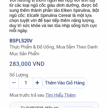
Với hương vị thơm ngon kết hợp với tinh túy
từ các loại ngũ cốc giàu dinh dưỡng, được bổ
sung thêm thành phần tảo Elken Spirulina, Bột
ngũ cốc: Elcafé Spirulina Cereal là một lựa
chọn tuyệt vời để bạn tiếp thêm năng lượng,
duy trì sức khỏe và lan tỏa nhịp sống tích cực
mỗi ngày.
BSPLS20V
Thực Phẩm & Đồ Uống, Mua Sắm Theo Danh
Mục Sản Phẩm
283,000
VND
Số Lượng
Thêm Vào Giỏ Hàng
Mua trước trả sau
Tìm Hiểu Thêm
Từ 01/05/2026: Miễn phí