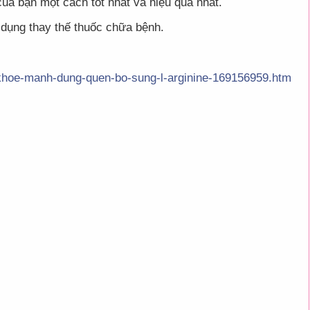
a bạn một cách tốt nhất và hiệu quả nhất.
 dụng thay thế thuốc chữa bệnh.
-khoe-manh-dung-quen-bo-sung-l-arginine-169156959.htm