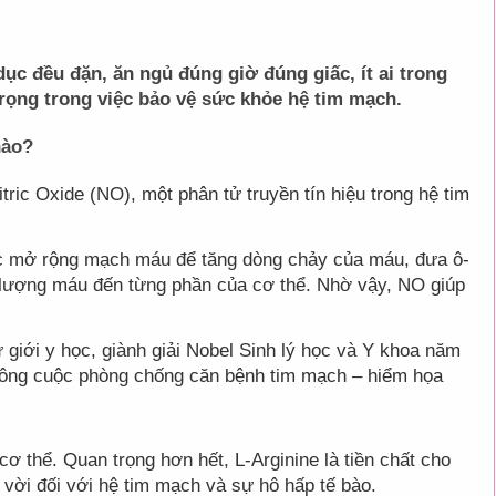
dục đều đặn, ăn ngủ đúng giờ đúng giấc, ít ai trong
 trọng trong việc bảo vệ sức khỏe hệ tim mạch.
nào?
ric Oxide (NO), một phân tử truyền tín hiệu trong hệ tim
iệc mở rộng mạch máu để tăng dòng chảy của máu, đưa ô-
u lượng máu đến từng phần của cơ thể. Nhờ vậy, NO giúp
giới y học, giành giải Nobel Sinh lý học và Y khoa năm
 công cuộc phòng chống căn bệnh tim mạch – hiểm họa
cơ thể. Quan trọng hơn hết, L-Arginine là tiền chất cho
 vời đối với hệ tim mạch và sự hô hấp tế bào.