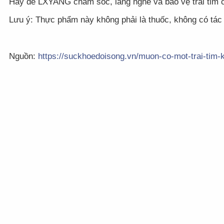
Hãy để LXYANG chăm sóc, lắng nghe và bảo vệ trái tim củ
Lưu ý: Thực phẩm này không phải là thuốc, không có tác
Nguồn:
https://suckhoedoisong.vn/muon-co-mot-trai-tim