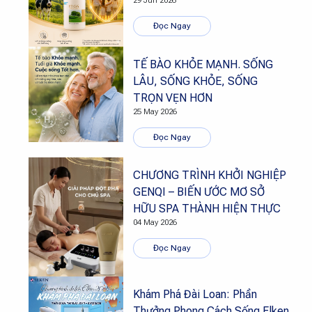
29 Jun 2026
Đọc Ngay
TẾ BÀO KHỎE MẠNH. SỐNG
LÂU, SỐNG KHỎE, SỐNG
TRỌN VẸN HƠN
25 May 2026
Đọc Ngay
CHƯƠNG TRÌNH KHỞI NGHIỆP
GENQI – BIẾN ƯỚC MƠ SỞ
HỮU SPA THÀNH HIỆN THỰC
04 May 2026
Đọc Ngay
Khám Phá Đài Loan: Phần
Thưởng Phong Cách Sống Elken