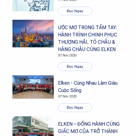
Đọc Ngay
ƯỚC MƠ TRONG TẦM TAY:
HÀNH TRÌNH CHINH PHỤC
THƯỢNG HẢI, TÔ CHÂU &
HÀNG CHÂU CÙNG ELKEN
07 Nov 2025
Đọc Ngay
Elken - Cùng Nhau Làm Giàu
Cuộc Sống
07 Nov 2025
Đọc Ngay
ELKEN – ĐỒNG HÀNH CÙNG
GIẤC MƠ CỦA TRỞ THÀNH