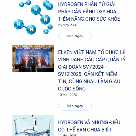
HYDROGEN PHÂN TỬ GIẢI
PHÁP CÂN BẰNG OXY HÓA
TIỀM NĂNG CHO SỨC KHỎE
25 May 2026
Đọc Ngay
ELKEN VIỆT NAM TỔ CHỨC LỄ
VINH DANH CÁC CẤP QUẢN LÝ
GIAI ĐOẠN SV7’2024 –
SV12’2025: GẮN KẾT NIỀM
TIN, CÙNG NHAU LÀM GIÀU
CUỘC SỐNG
10 Mar 2026
Đọc Ngay
HYDROGEN VÀ NHỮNG ĐIỀU
CÓ THỂ BẠN CHƯA BIẾT
11 Nov 2025