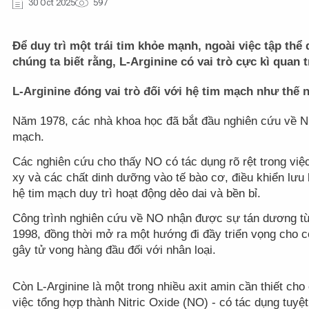
30 Oct 2025
597
Để duy trì một trái tim khỏe mạnh, ngoài việc tập thể 
chúng ta biết rằng, L-Arginine có vai trò cực kì quan
L-Arginine đóng vai trò đối với hệ tim mạch như thế 
Năm 1978, các nhà khoa học đã bắt đầu nghiên cứu về Nit
mạch.
Các nghiên cứu cho thấy NO có tác dụng rõ rệt trong v
xy và các chất dinh dưỡng vào tế bào cơ, điều khiển lư
hệ tim mạch duy trì hoạt động dẻo dai và bền bỉ.
Công trình nghiên cứu về NO nhận được sự tán dương từ 
1998, đồng thời mở ra một hướng đi đầy triển vọng cho
gây tử vong hàng đầu đối với nhân loại.
Còn L-Arginine là một trong nhiều axit amin cần thiết cho 
việc tổng hợp thành Nitric Oxide (NO) - có tác dụng tuyệt