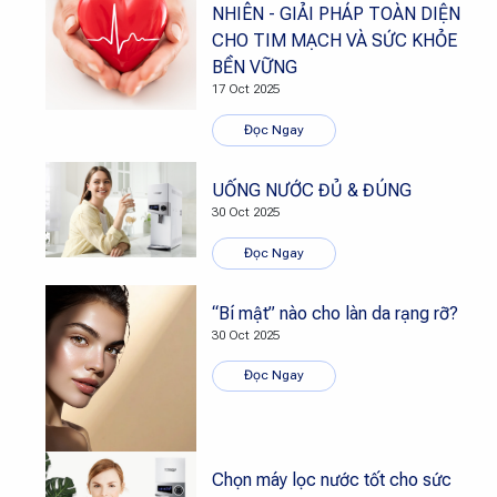
NHIÊN - GIẢI PHÁP TOÀN DIỆN
CHO TIM MẠCH VÀ SỨC KHỎE
BỀN VỮNG
17 Oct 2025
Đọc Ngay
UỐNG NƯỚC ĐỦ & ĐÚNG
30 Oct 2025
Đọc Ngay
“Bí mật” nào cho làn da rạng rỡ?
30 Oct 2025
Đọc Ngay
Chọn máy lọc nước tốt cho sức