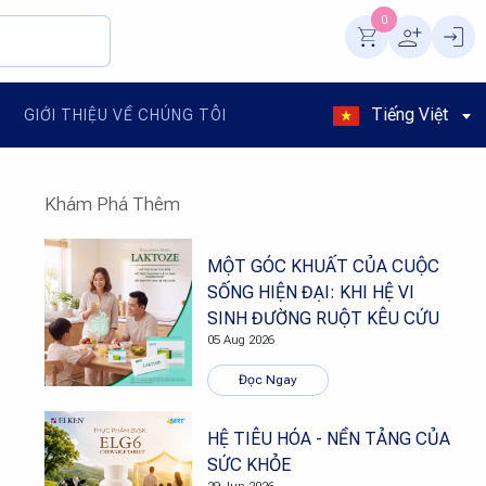
0
Tiếng Việt
GIỚI THIỆU VỀ CHÚNG TÔI
Khám Phá Thêm
MỘT GÓC KHUẤT CỦA CUỘC
SỐNG HIỆN ĐẠI: KHI HỆ VI
SINH ĐƯỜNG RUỘT KÊU CỨU
05 Aug 2026
Đọc Ngay
HỆ TIÊU HÓA - NỀN TẢNG CỦA
SỨC KHỎE