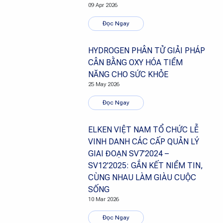
09 Apr 2026
Đọc Ngay
HYDROGEN PHÂN TỬ GIẢI PHÁP
CÂN BẰNG OXY HÓA TIỀM
NĂNG CHO SỨC KHỎE
25 May 2026
Đọc Ngay
ELKEN VIỆT NAM TỔ CHỨC LỄ
VINH DANH CÁC CẤP QUẢN LÝ
GIAI ĐOẠN SV7’2024 –
SV12’2025: GẮN KẾT NIỀM TIN,
CÙNG NHAU LÀM GIÀU CUỘC
SỐNG
10 Mar 2026
Đọc Ngay