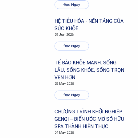
Đọc Ngay
HỆ TIÊU HÓA - NỀN TẢNG CỦA
SỨC KHỎE
29 Jun 2026
Đọc Ngay
TẾ BÀO KHỎE MẠNH. SỐNG
LÂU, SỐNG KHỎE, SỐNG TRỌN
VẸN HƠN
25 May 2026
Đọc Ngay
CHƯƠNG TRÌNH KHỞI NGHIỆP
GENQI – BIẾN ƯỚC MƠ SỞ HỮU
SPA THÀNH HIỆN THỰC
04 May 2026