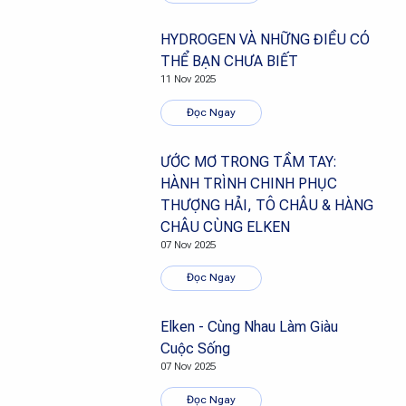
HYDROGEN VÀ NHỮNG ĐIỀU CÓ
THỂ BẠN CHƯA BIẾT
11 Nov 2025
Đọc Ngay
ƯỚC MƠ TRONG TẦM TAY:
HÀNH TRÌNH CHINH PHỤC
THƯỢNG HẢI, TÔ CHÂU & HÀNG
CHÂU CÙNG ELKEN
07 Nov 2025
Đọc Ngay
Elken - Cùng Nhau Làm Giàu
Cuộc Sống
07 Nov 2025
Đọc Ngay