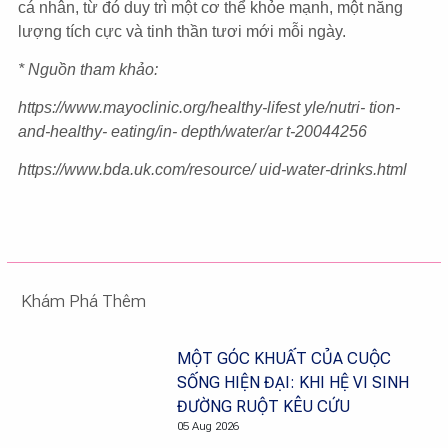
cá nhân, từ đó duy trì một cơ thể khỏe mạnh, một năng
lượng tích cực và tinh thần tươi mới mỗi ngày.
* Nguồn tham khảo:
https://www.mayoclinic.org/healthy-lifest yle/nutri- tion-
and-healthy- eating/in- depth/water/ar t-20044256
https://www.bda.uk.com/resource/ uid-water-drinks.html
Khám Phá Thêm
MỘT GÓC KHUẤT CỦA CUỘC
SỐNG HIỆN ĐẠI: KHI HỆ VI SINH
ĐƯỜNG RUỘT KÊU CỨU
05 Aug 2026