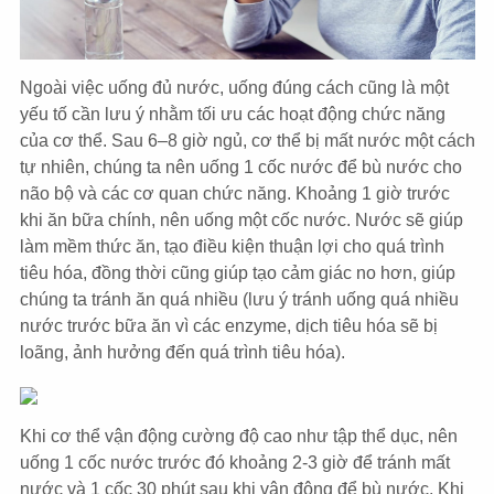
Ngoài việc uống đủ nước, uống đúng cách cũng là một
yếu tố cần lưu ý nhằm tối ưu các hoạt động chức năng
của cơ thể. Sau 6–8 giờ ngủ, cơ thể bị mất nước một cách
tự nhiên, chúng ta nên uống 1 cốc nước để bù nước cho
não bộ và các cơ quan chức năng. Khoảng 1 giờ trước
khi ăn bữa chính, nên uống một cốc nước. Nước sẽ giúp
làm mềm thức ăn, tạo điều kiện thuận lợi cho quá trình
tiêu hóa, đồng thời cũng giúp tạo cảm giác no hơn, giúp
chúng ta tránh ăn quá nhiều (lưu ý tránh uống quá nhiều
nước trước bữa ăn vì các enzyme, dịch tiêu hóa sẽ bị
loãng, ảnh hưởng đến quá trình tiêu hóa).
Khi cơ thể vận động cường độ cao như tập thể dục, nên
uống 1 cốc nước trước đó khoảng 2-3 giờ để tránh mất
nước và 1 cốc 30 phút sau khi vận động để bù nước. Khi