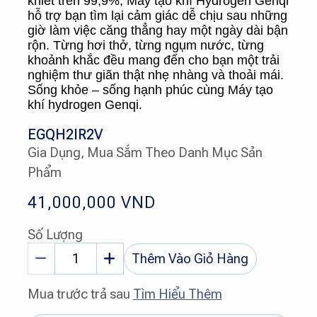
khiết trên 99,9%, Máy tạo khí Hydrogen Genqi
hỗ trợ bạn tìm lại cảm giác dễ chịu sau những
giờ làm việc căng thẳng hay một ngày dài bận
rộn. Từng hơi thở, từng ngụm nước, từng
khoảnh khắc đều mang đến cho bạn một trải
nghiệm thư giãn thật nhẹ nhàng và thoải mái.
Sống khỏe – sống hạnh phúc cùng Máy tạo
khí hydrogen Genqi.
EGQH2IR2V
Gia Dụng, Mua Sắm Theo Danh Mục Sản
Phẩm
41,000,000
VND
Số Lượng
Thêm Vào Giỏ Hàng
Mua trước trả sau
Tìm Hiểu Thêm