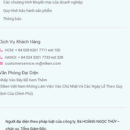
Các chương trình khuyến mại của doanh nghiệp
Quy trình bảo hành sản phẩm
Thông báo
Dịch Vụ Khách Hàng
HCM: + 84 028 6261 7711
ext:100
HANOI: + 84 024 3201 7733
ext:328
customerservice.vn@elken.com
Văn Phòng Đại Diện
Nhấp Vào Đây Để Xem Thêm
(Elken Việt Nam Không Làm Việc Vào Chủ Nhật Và Các Ngày Lễ Theo Quy
Định Của Chính Phủ)
Người đại diện theo pháp luật của công ty: Bà HOÀNG NGỌC THÚY –
chức vụ: Tổng Giám Đốc.