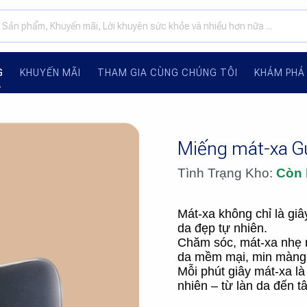
G
KHUYẾN MÃI
THAM GIA CÙNG CHÚNG TÔI
KHÁM PHÁ
Miếng mát-xa G
Tình Trạng Kho:
Còn
Mát-xa không chỉ là giâ
da đẹp tự nhiên.
Chăm sóc, mát-xa nhẹ n
da mềm mại, min màng,
Mỗi phút giây mát-xa là
nhiên – từ làn da đến t