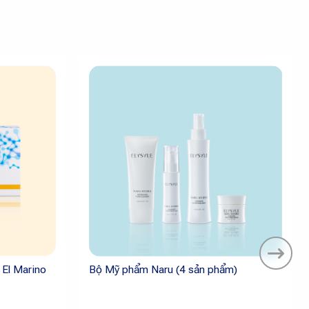
 El Marino
Bộ Mỹ phẩm Naru (4 sản phẩm)