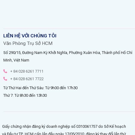
LIÊN HỆ VỚI CHÚNG TÔI
Văn Phòng Trụ Sở HCM
Số 290/15, Đường Nam Kỳ Khởi Nghĩa, Phường Xuân Hòa, Thành phố Hồ Chí
Minh, Việt Nam
+ 84 028 6261 7711
+ 84 028 6261 7722
Từ Thứ Hai đến Thứ Sáu: Từ 9h00 đến 17h30
Thứ 7: Từ 8h30 đến 13h30
Giấy chứng nhận đăng ký doanh nghiệp số 0310061757 do Sở Kế hoạch
và Đầu tư TP. HCM cấp lần đầu ngày 17/05/2010, đăng ký thay đổi lần thứ