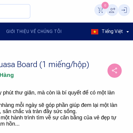
0
Tiếng Việt
GIỚI THIỆU VỀ CHÚNG TÔI
uasa Board (1 miếng/hộp)
 Hàng
y phút thư giãn, mà còn là bí quyết để có một làn
hàng mỗi ngày sẽ góp phần giúp đem lại một làn
 săn chắc và tràn đầy sức sống.
 một hành trình tìm về sự cân bằng của vẻ đẹp tự
âm hồn...