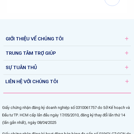
GIỚI THIỆU VỀ CHÚNG TÔI
TRUNG TÂM TRỢ GIÚP
SỰ TUÂN THỦ
LIÊN HỆ VỚI CHÚNG TÔI
Giấy chứng nhận đăng ký doanh nghiệp số 0310061757 do Sở Kế hoạch và
Đầu tư TP. HCM cấp lần đầu ngày 17/05/2010, đăng ký thay đổi lần thứ 14
(lần gần nhất), ngày 08/04/2025
Giấy chứng nhận đăng ký hoạt động bán hàng đa cấp số 019/QLCT-GCN do